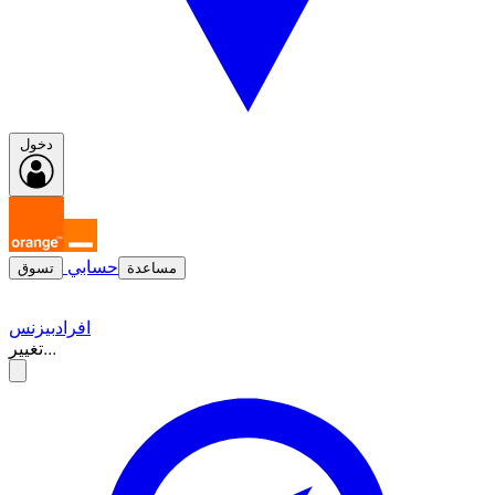
دخول
حسابي
مساعدة
تسوق
افراد
بيزنس
تغيير...