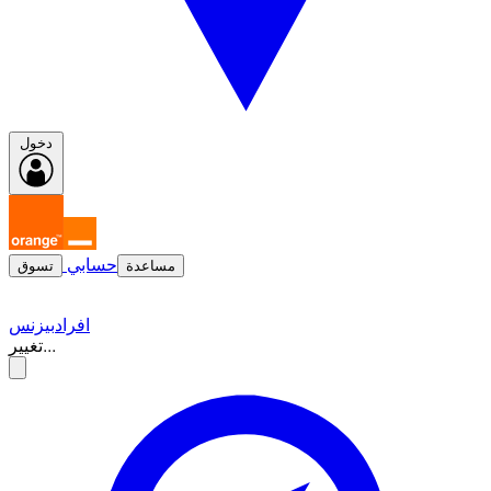
دخول
حسابي
مساعدة
تسوق
افراد
بيزنس
تغيير...