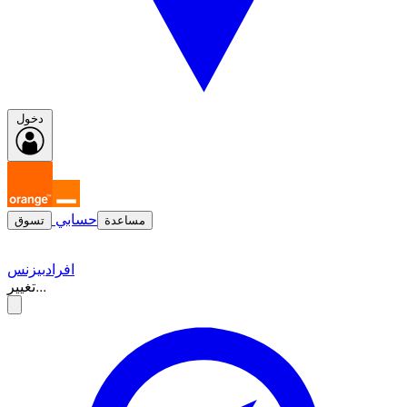
دخول
حسابي
مساعدة
تسوق
افراد
بيزنس
تغيير...