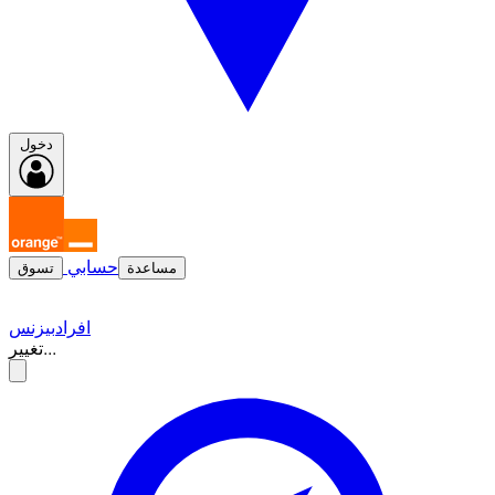
دخول
حسابي
مساعدة
تسوق
افراد
بيزنس
تغيير...