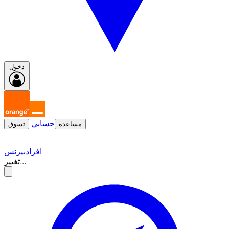
دخول
حسابي
مساعدة
تسوق
افراد
بيزنس
تغيير...