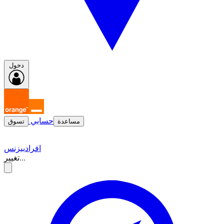
دخول
حسابي
مساعدة
تسوق
افراد
بيزنس
تغيير...