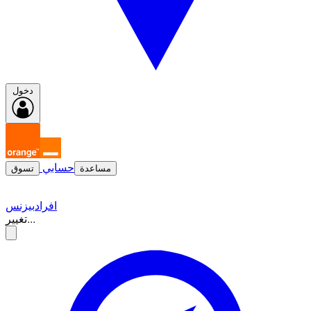
دخول
حسابي
مساعدة
تسوق
افراد
بيزنس
تغيير...