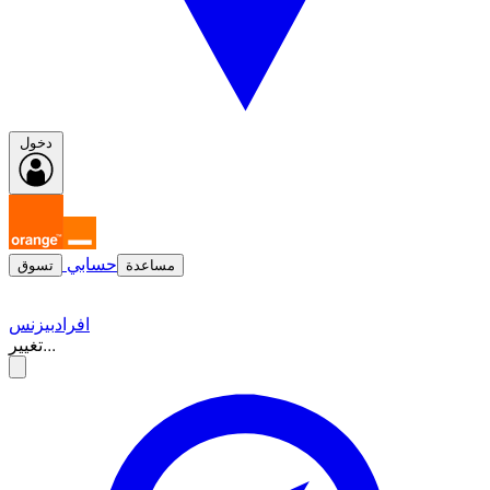
دخول
حسابي
مساعدة
تسوق
افراد
بيزنس
تغيير...