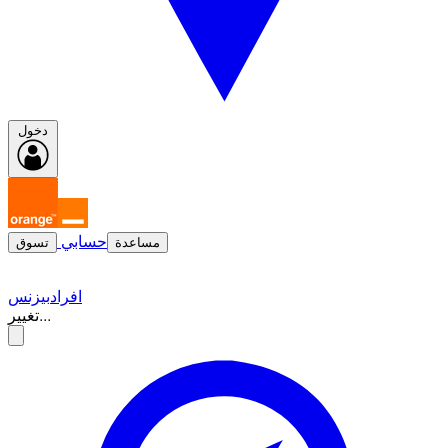
دخول
حسابي
مساعدة
تسوق
افراد
بيزنس
تغيير...