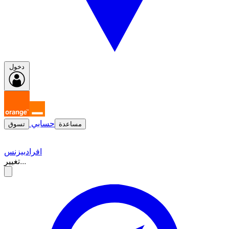
دخول
حسابي
مساعدة
تسوق
افراد
بيزنس
تغيير...