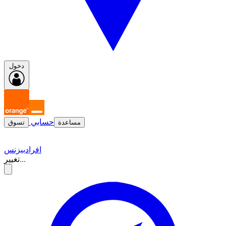
دخول
حسابي
مساعدة
تسوق
افراد
بيزنس
تغيير...