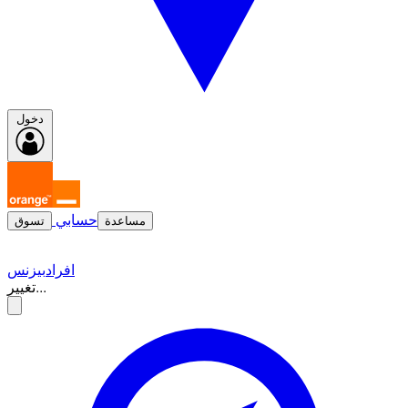
دخول
حسابي
مساعدة
تسوق
افراد
بيزنس
تغيير...