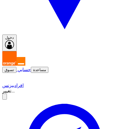
دخول
حسابي
مساعدة
تسوق
افراد
بيزنس
تغيير...