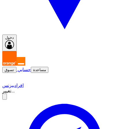
دخول
حسابي
مساعدة
تسوق
افراد
بيزنس
تغيير...